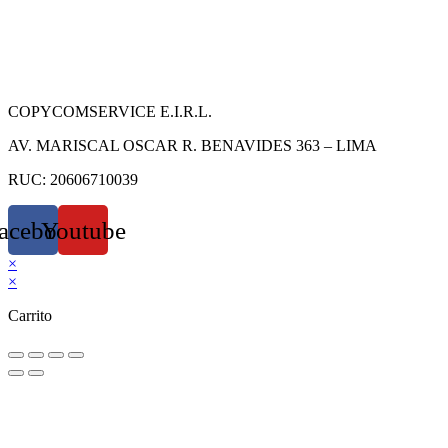
COPYCOMSERVICE E.I.R.L.
AV. MARISCAL OSCAR R. BENAVIDES 363 – LIMA
RUC: 20606710039
acebook
Youtube
×
×
Carrito