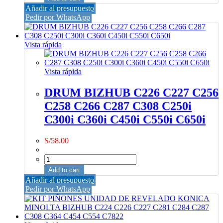
LIMPIEZA
Añadir al presupuesto
KONICA
Pedir por WhatsApp
MINOLTA
BIZHUB
C3350-
Vista rápida
3850
quantity
Vista rápida
DRUM BIZHUB C226 C227 C256
C258 C266 C287 C308 C250i
C300i C360i C450i C550i C650i
S/
58.00
DRUM
BIZHUB
Add to cart
C226
Añadir al presupuesto
C227
Pedir por WhatsApp
C256
C258
C266
C287