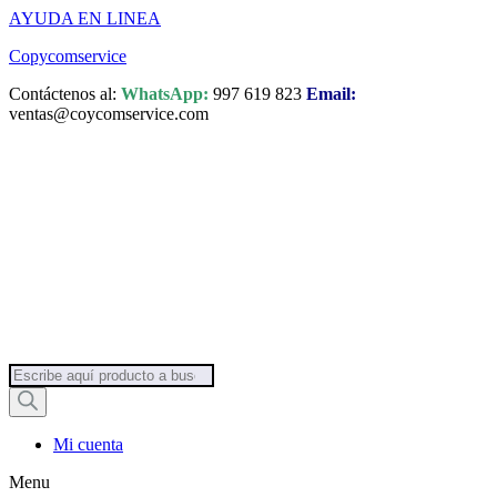
AYUDA EN LINEA
Saltar
Copycomservice
al
Contáctenos al:
WhatsApp:
997 619 823
Email:
contenido
ventas@coycomservice.com
Búsqueda
de
productos
Mi cuenta
Menu