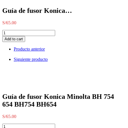
Guía de fusor Konica…
S/
65.00
Guía
de
Add to cart
fusor
Konica
Producto anterior
Minolta
BH
Siguiente producto
754
654
BH754
BH654
quantity
Guía de fusor Konica Minolta BH 754
654 BH754 BH654
S/
65.00
Guía