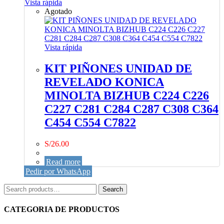
Vista rápida
C308
Agotado
C250i
C300i
C360i
C450i
Vista rápida
C550i
C650i
KIT PIÑONES UNIDAD DE
quantity
REVELADO KONICA
MINOLTA BIZHUB C224 C226
C227 C281 C284 C287 C308 C364
C454 C554 C7822
S/
26.00
Read more
Pedir por WhatsApp
Search
Search
for:
CATEGORIA DE PRODUCTOS