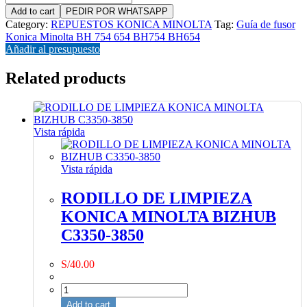
de
Add to cart
PEDIR POR WHATSAPP
fusor
Category:
REPUESTOS KONICA MINOLTA
Tag:
Guía de fusor
Konica
Konica Minolta BH 754 654 BH754 BH654
Minolta
Añadir al presupuesto
BH
754
Related products
654
BH754
BH654
quantity
Vista rápida
Vista rápida
RODILLO DE LIMPIEZA
KONICA MINOLTA BIZHUB
C3350-3850
S/
40.00
RODILLO
DE
Add to cart